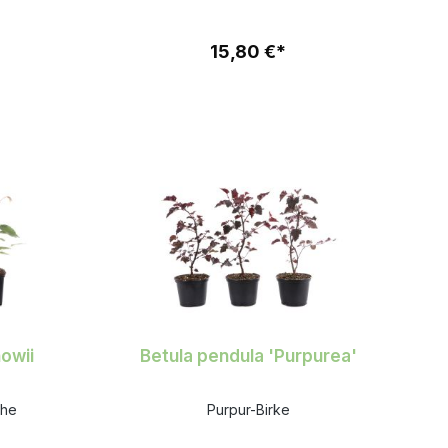
15,80 €*
owii
Betula pendula 'Purpurea'
che
Purpur-Birke