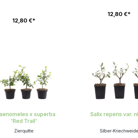
12,80 €*
12,80 €*
aenomeles x superba
Salix repens var. n
'Red Trail'
Zierquitte
Silber-Kriechweid