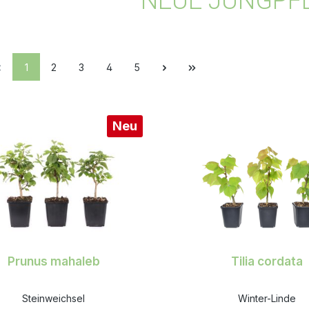
NEUE JUNGPF
1
2
3
4
5
Neu
Prunus mahaleb
Tilia cordata
Steinweichsel
Winter-Linde