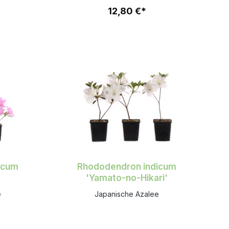
12,80 €*
icum
Rhododendron indicum
'Yamato-no-Hikari'
e
Japanische Azalee