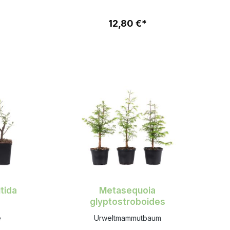
12,80 €*
itida
Metasequoia
glyptostroboides
e
Urweltmammutbaum