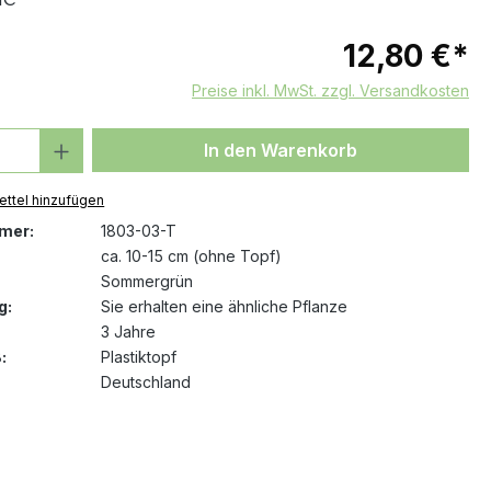
12,80 €*
Preise inkl. MwSt. zzgl. Versandkosten
 Anzahl: Gib den gewünschten Wert ein 
In den Warenkorb
ttel hinzufügen
mer:
1803-03-T
ca. 10-15 cm (ohne Topf)
Sommergrün
g:
Sie erhalten eine ähnliche Pflanze
3 Jahre
:
Plastiktopf
Deutschland