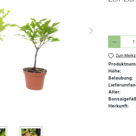
Produkt
Zum Merkze
Produktnum
Höhe:
Belaubung:
Lieferumfan
Alter:
Bonsaigefäß
Herkunft: