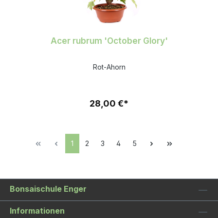
Acer rubrum 'October Glory'
Rot-Ahorn
28,00 €*
1
2
3
4
5
Bonsaischule Enger
Informationen