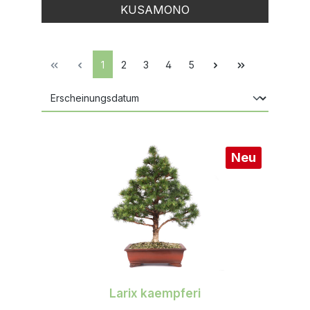
KUSAMONO
1
2
3
4
5
Neu
Larix kaempferi