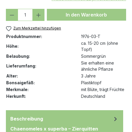
Produkt Anzahl: Gib den gewünschten We
In den Warenkorb
Zum Merkzettel hinzufügen
Produktnummer:
1976-03-T
ca. 15-20 cm (ohne
Höhe:
Topf)
Belaubung:
Sommergrün
Sie erhalten eine
Lieferumfang:
ähnliche Pflanze
Alter:
3 Jahre
Bonsaigefäß:
Plastiktopf
Merkmale:
mit Blüte
, trägt Früchte
Herkunft:
Deutschland
Beschreibung
Chaenomeles x superba – Zierquitten