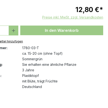
12,80 €*
Preise inkl. MwSt. zzgl. Versandkosten
 Anzahl: Gib den gewünschten Wert ein 
In den Warenkorb
ttel hinzufügen
mer:
1780-03-T
ca. 15-20 cm (ohne Topf)
Sommergrün
g:
Sie erhalten eine ähnliche Pflanze
3 Jahre
:
Plastiktopf
mit Blüte
, trägt Früchte
Deutschland