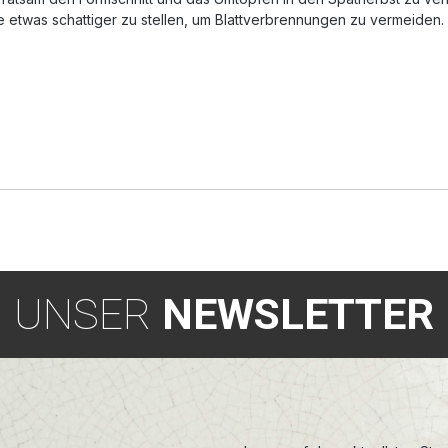
nze etwas schattiger zu stellen, um Blattverbrennungen zu vermeiden.
UNSER
NEWSLETTER