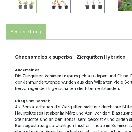
Beschreibung
Chaenomeles x superba – Zierquitten Hybriden
Allgemeines:
Die Zierquitten kommen ursprünglich aus Japan und China. Dur
der Jahrhundertwende wurden aus den Wildarten viele Sort
hervorragenden Eigenschaften der Eltern entstanden.
Pflege als Bonsai:
Als Bonsai erfreuen die Zierquitten nicht nur durch ihre Blüt
Hauptblütezeit ist aber im März und April vor dem Blattaust
Steinfrüchte sind an den Bonsai sehr dekorativ und bilden s
Bonsaigestaltung so wichtigen frischen Triebe im Sommer zu
übergehenden Frühjahrsaustrieb nicht zu stören, ist es abe