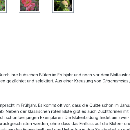
ch ihre hübschen Blüten im Frühjahr und noch vor dem Blattaustrieb,
en gezüchtet und selektiert. Aus einer Kreuzung von
Chaenomeles 
enpracht im Frühjahr. Es kommt oft vor, dass die Quitte schon im Janu
rieb. Neben der klassischen roten Blüte gibt es auch Zuchtformen mi
ich schon bei jungen Exemplaren. Die Blütenbildung findet am zwei- 
rückgeschnitten werden, ohne dass das Einfluss auf die Blüten- und
r ratsam den Formschnitt und das Umtopfen in den Spätherbst zu ver