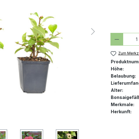
Produkt
Zum Merkze
Produktnum
Höhe:
Belaubung:
Lieferumfan
Alter:
Bonsaigefäß
Merkmale:
Herkunft: