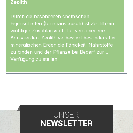
Zeolith
Durch die besonderen chemischen
Eigenschaften (Ionenaustausch) ist Zeolith ein
wichtiger Zuschlagsstoff für verschiedene
Bonsaierden. Zeolith verbessert besonders bei
mineralischen Erden die Fähigkeit, Nährstoffe
zu binden und der Pflanze bei Bedarf zur
Verfügung zu stellen.
Mehr
UNSER
NEWSLETTER