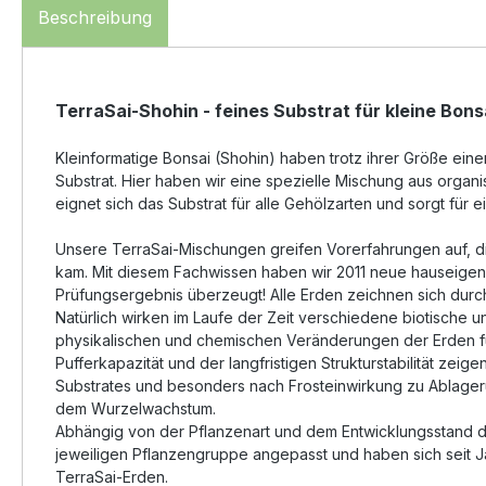
Beschreibung
TerraSai-Shohin - feines Substrat für kleine Bons
Kleinformatige Bonsai (Shohin) haben trotz ihrer Größe ein
Substrat. Hier haben wir eine spezielle Mischung aus orga
eignet sich das Substrat für alle Gehölzarten und sorgt für
Unsere TerraSai-Mischungen greifen Vorerfahrungen auf, d
kam. Mit diesem Fachwissen haben wir 2011 neue hauseigene
Prüfungsergebnis überzeugt! Alle Erden zeichnen sich durch 
Natürlich wirken im Laufe der Zeit verschiedene biotische 
physikalischen und chemischen Veränderungen der Erden füh
Pufferkapazität und der langfristigen Strukturstabilität 
Substrates und besonders nach Frosteinwirkung zu Ablage
dem Wurzelwachstum.
Abhängig von der Pflanzenart und dem Entwicklungsstand de
jeweiligen Pflanzengruppe angepasst und haben sich seit Ja
TerraSai-Erden.