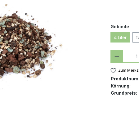
aus
Gebinde
4 Liter
1
Produkt
Zum Merkze
Produktnum
Körnung:
Grundpreis: