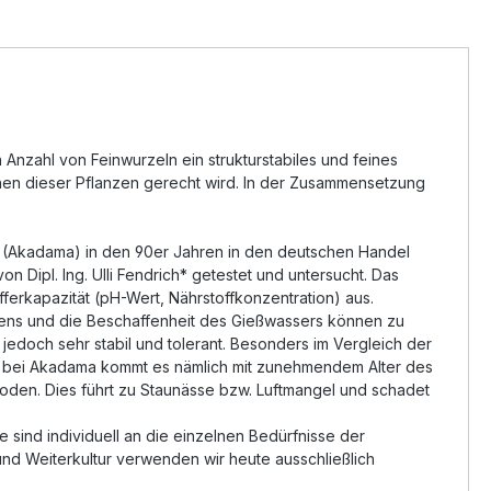
Anzahl von Feinwurzeln ein strukturstabiles und feines
chen dieser Pflanzen gerecht wird. In der Zusammensetzung
t (Akadama) in den 90er Jahren in den deutschen Handel
ipl. Ing. Ulli Fendrich* getestet und untersucht. Das
fferkapazität (pH-Wert, Nährstoffkonzentration) aus.
üngens und die Beschaffenheit des Gießwassers können zu
edoch sehr stabil und tolerant. Besonders im Vergleich der
ers bei Akadama kommt es nämlich mit zunehmendem Alter des
den. Dies führt zu Staunässe bzw. Luftmangel und schadet
sind individuell an die einzelnen Bedürfnisse der
und Weiterkultur verwenden wir heute ausschließlich