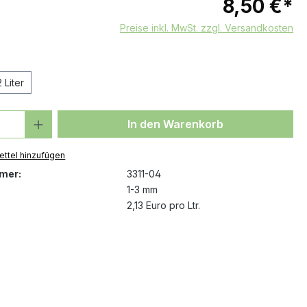
8,50 €*
Preise inkl. MwSt. zzgl. Versandkosten
wählen
2 Liter
 Anzahl: Gib den gewünschten Wert ein 
In den Warenkorb
ttel hinzufügen
mer:
3311-04
1-3 mm
2,13 Euro pro Ltr.