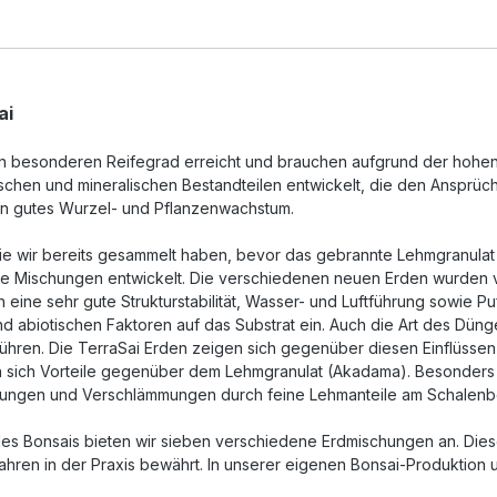
ai
en besonderen Reifegrad erreicht und brauchen aufgrund der hohen 
nischen und mineralischen Bestandteilen entwickelt, die den Ansprü
 ein gutes Wurzel- und Pflanzenwachstum.
ie wir bereits gesammelt haben, bevor das gebrannte Lehmgranula
 Mischungen entwickelt. Die verschiedenen neuen Erden wurden von D
eine sehr gute Strukturstabilität, Wasser- und Luftführung sowie Pu
und abiotischen Faktoren auf das Substrat ein. Auch die Art des D
ren. Die TerraSai Erden zeigen sich gegenüber diesen Einflüssen j
zeigen sich Vorteile gegenüber dem Lehmgranulat (Akadama). Besond
rungen und Verschlämmungen durch feine Lehmanteile am Schalenbo
s Bonsais bieten wir sieben verschiedene Erdmischungen an. Diese 
hren in der Praxis bewährt. In unserer eigenen Bonsai-Produktion 