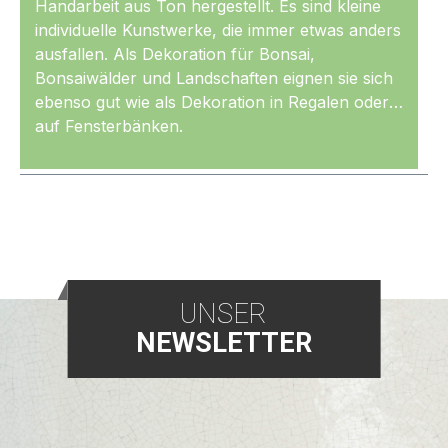
Handarbeit aus Ton hergestellt. Es sind kleine
individuelle Kunstwerke, die immer etwas anders
ausfallen. Als Dekoration für Bonsai,
Bonsaiwälder und Landschaften eignen sie sich
ebenso gut wie als Dekoration in Regalen oder
auf Fensterbänken.
Mehr
UNSER
NEWSLETTER