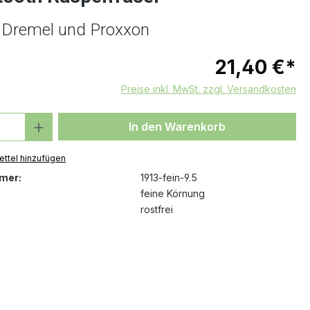
r Dremel und Proxxon
21,40 €*
Preise inkl. MwSt. zzgl. Versandkosten
 Anzahl: Gib den gewünschten Wert ein 
In den Warenkorb
ttel hinzufügen
mer:
1913-fein-9.5
feine Körnung
rostfrei