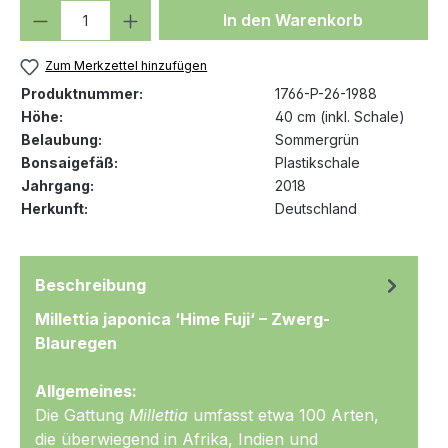
Produkt Anzahl: Gib den gewünschten We
In den Warenkorb
Zum Merkzettel hinzufügen
Produktnummer:
1766-P-26-1988
Höhe:
40 cm (inkl. Schale)
Belaubung:
Sommergrün
Bonsaigefäß:
Plastikschale
Jahrgang:
2018
Herkunft:
Deutschland
Beschreibung
Millettia japonica ‘Hime Fuji‘ – Zwerg-
Blauregen
Allgemeines:
Die Gattung
Millettia
umfasst etwa 100 Arten,
die überwiegend in Afrika, Indien und