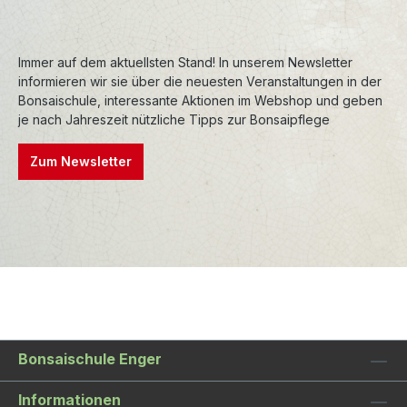
Zwerg-Blauregens lassen sich sehr gut drahten
und biegen. Die Pflanzen können bei
Immer auf dem aktuellsten Stand! In unserem Newsletter
ausreichender Bewässerung in der vollen
informieren wir sie über die neuesten Veranstaltungen in der
Sonne stehen. Wenn der Boden durch die feine
Bonsaischule, interessante Aktionen im Webshop und geben
Durchwurzelung zu dicht wird, muss umgetopft
je nach Jahreszeit nützliche Tipps zur Bonsaipflege
werden. Im Winter sollten die Pflanzen nach
Möglichkeit frostfrei stehen.
Zum Newsletter
Bonsaischule Enger
Informationen