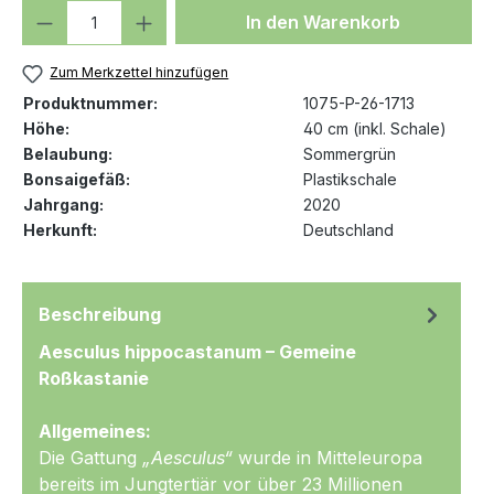
Produkt Anzahl: Gib den gewünschten We
In den Warenkorb
Zum Merkzettel hinzufügen
Produktnummer:
1075-P-26-1713
Höhe:
40 cm (inkl. Schale)
Belaubung:
Sommergrün
Bonsaigefäß:
Plastikschale
Jahrgang:
2020
Herkunft:
Deutschland
Beschreibung
Aesculus hippocastanum – Gemeine
Roßkastanie
Allgemeines:
Die Gattung
„Aesculus“
wurde in Mitteleuropa
bereits im Jungtertiär vor über 23 Millionen