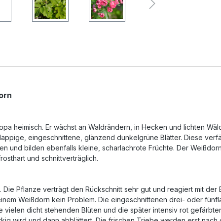
orn
ropa heimisch. Er wächst an Waldrändern, in Hecken und lichten Wäld
lappige, eingeschnittene, glänzend dunkelgrüne Blätter. Diese verfä
en und bilden ebenfalls kleine, scharlachrote Früchte. Der Weißdor
osthart und schnittverträglich.
g. Die Pflanze verträgt den Rückschnitt sehr gut und reagiert mit d
 einem Weißdorn kein Problem. Die eingeschnittenen drei- oder fünf
 vielen dicht stehenden Blüten und die später intensiv rot gefärbte
orkig wird und dann abblättert. Die frischen Triebe werden erst nach