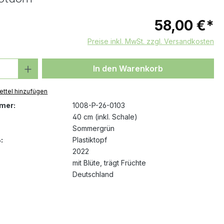
58,00 €*
Preise inkl. MwSt. zzgl. Versandkosten
 Anzahl: Gib den gewünschten Wert ein 
In den Warenkorb
ttel hinzufügen
mer:
1008-P-26-0103
40 cm (inkl. Schale)
Sommergrün
:
Plastiktopf
2022
mit Blüte
, trägt Früchte
Deutschland