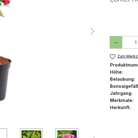
Produkt
Zum Merkze
Produktnum
Höhe:
Belaubung:
Bonsaigefäß
Jahrgang:
Merkmale:
Herkunft: