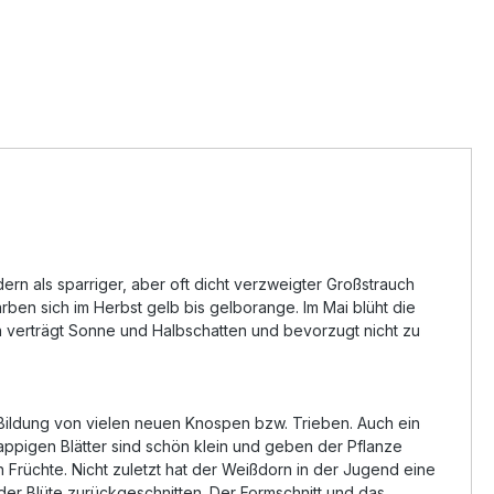
ern als sparriger, aber oft dicht verzweigter Großstrauch
rben sich im Herbst gelb bis gelborange. Im Mai blüht die
n verträgt Sonne und Halbschatten und bevorzugt nicht zu
er Bildung von vielen neuen Knospen bzw. Trieben. Auch ein
lappigen Blätter sind schön klein und geben der Pflanze
n Früchte. Nicht zuletzt hat der Weißdorn in der Jugend eine
 der Blüte zurückgeschnitten. Der Formschnitt und das