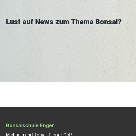
Lust auf News zum Thema Bonsai?
Bonsaischule Enger
Michaela und Tobias Pieper GbR