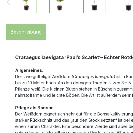
Beschreibung
Crataegus laevigata ‘Paul’s Scarlet‘– Echter Rotd
Allgemeines:
Der zweigriffelige Weißdorn
(Crataegus laevigata)
ist in Eu
bis zu 10 Meter hoch. An den dornigen Trieben sitzen 3 – 5-
Pflanze weiß. Die kleinen Blüten stehen in Büscheln zusamm
nährstoffarme und leichte Böden. Die Art ist außerdem sehr fr
Pflege als Bonsai:
Der Weißdorn eignet sich sehr gut für die Bonsaikultivierun
starker Rückschnitt und das „auf den Stock setzten“ ist bei
einen zarten Charakter. Eine besondere Zierde sind aber die
sehr schöne, glatte, silbrig glänzende Rinde, die im Alter b