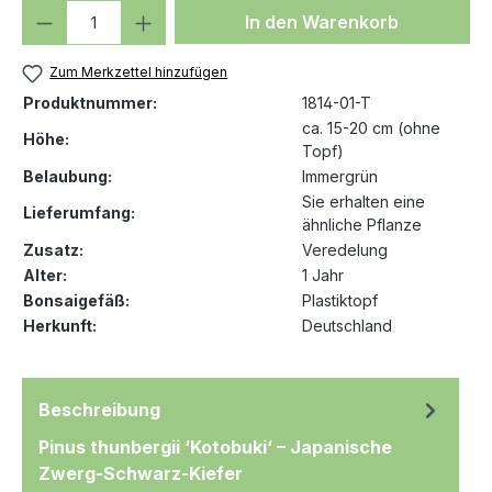
Produkt Anzahl: Gib den gewünschten We
In den Warenkorb
Zum Merkzettel hinzufügen
Produktnummer:
1814-01-T
ca. 15-20 cm (ohne
Höhe:
Topf)
Belaubung:
Immergrün
Sie erhalten eine
Lieferumfang:
ähnliche Pflanze
Zusatz:
Veredelung
Alter:
1 Jahr
Bonsaigefäß:
Plastiktopf
Herkunft:
Deutschland
Beschreibung
Pinus thunbergii ‘Kotobuki‘ – Japanische
Zwerg-Schwarz-Kiefer