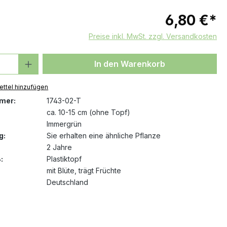
6,80 €*
Preise inkl. MwSt. zzgl. Versandkosten
 Anzahl: Gib den gewünschten Wert ein 
In den Warenkorb
ttel hinzufügen
mer:
1743-02-T
ca. 10-15 cm (ohne Topf)
Immergrün
g:
Sie erhalten eine ähnliche Pflanze
2 Jahre
:
Plastiktopf
mit Blüte
, trägt Früchte
Deutschland