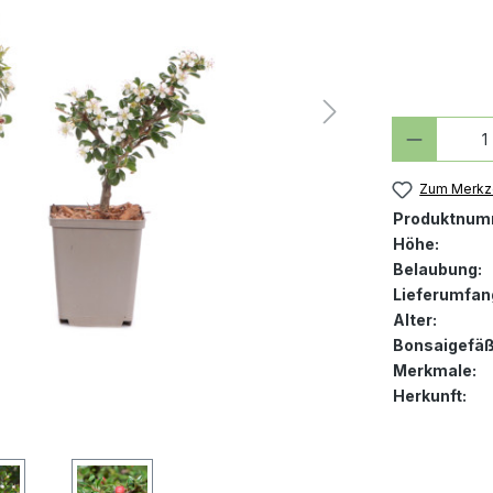
Produkt
Zum Merkze
Produktnum
Höhe:
Belaubung:
Lieferumfan
Alter:
Bonsaigefäß
Merkmale:
Herkunft: