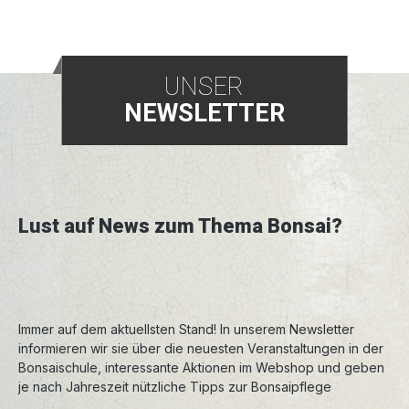
sehr robust und vertragen auch massive
Eingriffe. Das Drahten der jungen Triebe ist nun
auch möglich. Umtopfen kann man Azaleen im
März vor dem Austrieb der neuen Blätter oder
UNSER
nach der Blüte im Juni/Juli. Alle Sorten
NEWSLETTER
bevorzugen einen halbschattigen Standort, und
sauren, feuchten, lockerhumosen Boden. Es
sollte also nicht mit kalkhaltigem Leitungswasser
gegossen werden. Die Azaleen sind nur bedingt
winterhart, deshalb achten Sie auf einen
ausreichenden Frostschutz.
Lust auf News zum Thema Bonsai?
Immer auf dem aktuellsten Stand! In unserem Newsletter
informieren wir sie über die neuesten Veranstaltungen in der
Bonsaischule, interessante Aktionen im Webshop und geben
je nach Jahreszeit nützliche Tipps zur Bonsaipflege