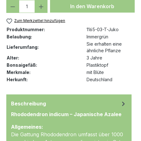
Produkt Anzahl: Gib den gewünschten We
In den Warenkorb
Zum Merkzettel hinzufügen
Produktnummer:
1165-03-T-Juko
Belaubung:
Immergrün
Sie erhalten eine
Lieferumfang:
ähnliche Pflanze
Alter:
3 Jahre
Bonsaigefäß:
Plastiktopf
Merkmale:
mit Blüte
Herkunft:
Deutschland
Beschreibung
Rhododendron indicum – Japanische Azalee
Allgemeines:
Die Gattung Rhododendron umfasst über 1000