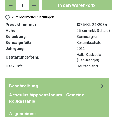
Produkt Anzahl: Gib den gewünschten We
In den Warenkorb
Zum Merkzettel hinzufügen
Produktnummer:
1075-Kk-26-2084
Höhe:
25 cm (inkl. Schale)
Belaubung:
Sommergrün
Bonsaigefäß:
Keramikschale
Jahrgang:
2014
Halb-Kaskade
Gestaltungsform:
(Han-Kengai)
Herkunft:
Deutschland
Beschreibung
Aesculus hippocastanum – Gemeine
Roßkastanie
Allgemeines: