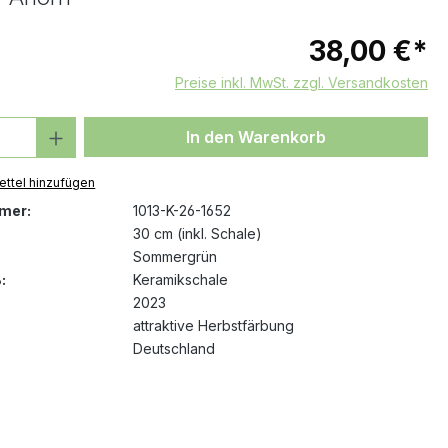
38,00 €*
Preise inkl. MwSt. zzgl. Versandkosten
 Anzahl: Gib den gewünschten Wert ein 
In den Warenkorb
ttel hinzufügen
mer:
1013-K-26-1652
30 cm (inkl. Schale)
Sommergrün
:
Keramikschale
2023
attraktive Herbstfärbung
Deutschland