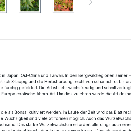
gt in Japan, Ost-China und Taiwan. In den Bergwaldregionen seiner 
stisch 3-lappig und die Herbstfärbung reicht von scharlachrot bis or
ke furchig gefeldert. Die Art ist sehr wuchsfreudig und schnittverträ
ür Europa exotische Ahorn-Art. Um dies zu ehren wurde die Art desh
 die als Bonsai kultiviert werden. Im Laufe der Zeit wird das Blatt
ie Wüchsigkeit sind viele Stilformen möglich. Auch das Wurzelwachstu
chsend. Das starke Wurzelwachstum erfordert allerdings auch eine
n zwar bedingt Frost, aber keine extremen Fröste. Danach werden di