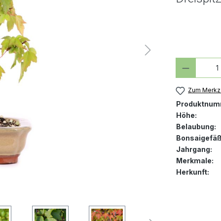
Produkt
Zum Merkze
Produktnum
Höhe:
Belaubung:
Bonsaigefäß
Jahrgang:
Merkmale:
Herkunft: