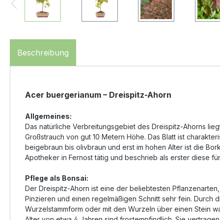
Beschreibung
Acer buergerianum – Dreispitz-Ahorn
Allgemeines:
Das natürliche Verbreitungsgebiet des Dreispitz-Ahorns lie
Großstrauch von gut 10 Metern Höhe. Das Blatt ist charakteri
beigebraun bis olivbraun und erst im hohen Alter ist die Bor
Apotheker in Fernost tätig und beschrieb als erster diese f
Pflege als Bonsai:
Der Dreispitz-Ahorn ist eine der beliebtesten Pflanzenarten,
Pinzieren und einen regelmäßigen Schnitt sehr fein. Durch d
Wurzelstammform oder mit den Wurzeln über einen Stein wa
Alter von etwa 4 Jahren sind frostempfindlich. Sie vertrage