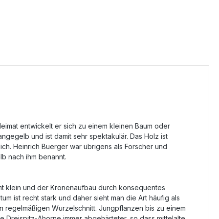
Heimat entwickelt er sich zu einem kleinen Baum oder
angegelb und ist damit sehr spektakulär. Das Holz ist
glich. Heinrich Buerger war übrigens als Forscher und
alb nach ihm benannt.
 recht klein und der Kronenaufbau durch konsequentes
m ist recht stark und daher sieht man die Art häufig als
n regelmäßigen Wurzelschnitt. Jungpflanzen bis zu einem
e Dreispitz-Ahorne immer abgehärteter, so dass mittelalte